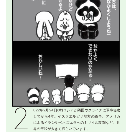
2
022年2月24日(木)ロシアが隣国ウクライナに軍事侵攻
してから4年。イスラエルガザ地方の紛争、アメリカ
によるイランやベネズエラへのミサイル攻撃など、世
界の平和が大きく揺らいでいます。