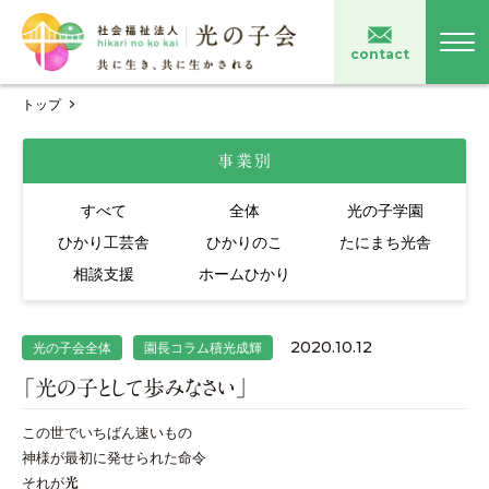
contact
トップ
事業別
すべて
全体
光の子学園
ひかり工芸舎
ひかりのこ
たにまち光舎
相談支援
ホームひかり
2020.10.12
光の子会全体
園長コラム積光成輝
「光の子として歩みなさい」
この世でいちばん速いもの
神様が最初に発せられた命令
それが
光