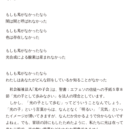
もしも
がなかったなら
光
闇は闇と呼ばれなかった
もしも
がなかったなら
光
色は存在しなかった
もしも
がなかったなら
光
光合成による酸素は産まれなかった
もしも
がなかったなら
光
わたしはあなたがどんな顔をしているか知ることがなかった
は、聖書：エフェソの信徒への手紙５章８
社会福祉法人「光の子会」
節「光の子として歩みなさい」を法人の理念としています。
しかし、「光の子として歩む」ってどういうことなんでしょう。
「光の子」という言葉からは、なんとなく「明るい」「元気」といっ
たイメージが湧いてきますが、なんだか分かるようで分からないです
よねぇ。でも、冒頭の詩にもしたためたように、私たちに光は在って