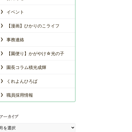
›
イベント
›
【漫画】ひかりのこライフ
›
事務連絡
›
【園便り】かがやけ☆光の子
›
園長コラム積光成輝
›
くれよんひろば
›
職員採用情報
アーカイブ