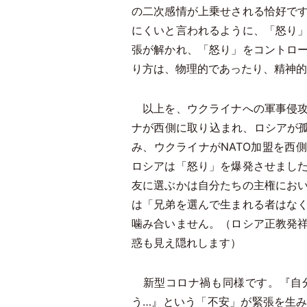
の二次感情が上乗せされる恰好で
にくいと言われるように、「怒り
張が解かれ、「怒り」をコントロ
り方は、物理的であったり、精神的
以上を、ウクライナへの軍事侵攻
ナが西側に取り込まれ、ロシアが
み、ウクライナがNATO加盟を西
ロシアは「怒り」を爆発させまし
友に選ぶかは自分たちの主権にお
は「兄弟を選んで生まれる者はな
噛み合いません。（ロシア正教発
惑も見え隠れします）
新型コロナ禍も同様です。『自分
う…』という「不安」が緊張を生