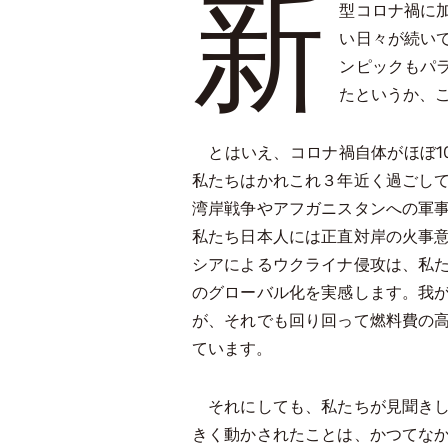
新
型コロナ禍に
い日々が続い
ンピックもパ
たというか、
とはいえ、コロナ禍自体がほぼ1
私たちはかれこれ３年近く過ごし
湾岸戦争やアフガニスタンへの軍
私たち日本人には正直対岸の火事
シアによるウクライナ侵攻は、私
のグローバル化を実感します。我
が、それでも回り回って燃料費の
ています。
それにしても、私たちが見聞きし
きく動かされたことは、かつてな