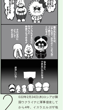
2
022年2月24日(木)ロシアが隣
国ウクライナに軍事侵攻して
から4年。イスラエルガザ地