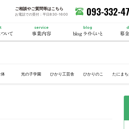
093-332-4
ご相談やご質問等はこちら
お電話での受付：平日8:30-16:00
t
service
blog
d
ついて
事業内容
blog ライトらいと
募金
全体
光の子学園
ひかり工芸舎
ひかりのこ
たにまち