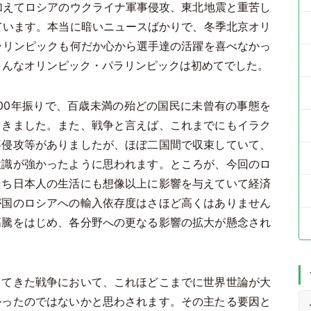
加えてロシアのウクライナ軍事侵攻、東北地震と重苦し
ています。本当に暗いニュースばかりで、冬季北京オリ
ラリンピックも何だか心から選手達の活躍を喜べなかっ
こんなオリンピック・パラリンピックは初めてでした。
00年振りで、百歳未満の殆どの国民に未曾有の事態を
てきました。また、戦争と言えば、これまでにもイラク
事侵攻等がありましたが、ほぼ二国間で収束していて、
意識が強かったように思われます。ところが、今回のロ
たち日本人の生活にも想像以上に影響を与えていて経済
が国のロシアへの輸入依存度はさほど高くはありません
高騰をはじめ、各分野への更なる影響の拡大が懸念され
てきた戦争において、これほどこまでに世界世論が大
かったのではないかと思わされます。その主たる要因と