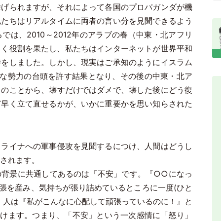
挙げられますが、それによって各国のプロパガンダが機
私たちはリアルタイムに両者の言い分を見聞できるよう
は、2010～2012年のアラブの春（中東・北アフリ
きく役割を果たし、私たちはインターネットが世界平和
待をしました。しかし、現実はご承知のようにイスラム
新たな勢力の台頭を許す結果となり、その後の中東・北ア
このことから、壊すだけではダメで、壊した後にどう復
ど早く立て直せるかが、いかに重要かを思い知らされた
ライナへの軍事侵攻を見聞するにつけ、人間はどうし
されます。
背景に共通してあるのは「不安」です。『○○になっ
張を産み、気持ちが張り詰めているところに一度(ひと
、人は『私がこんなに心配して頑張っているのに！』と
)けます。つまり、「不安」という一次感情に「怒り」