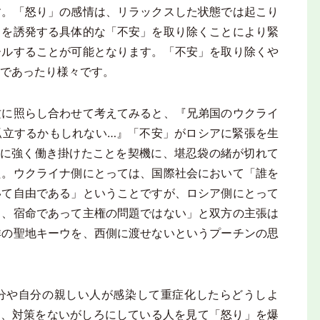
す。「怒り」の感情は、リラックスした状態では起こり
」を誘発する具体的な「不安」を取り除くことにより緊
ールすることが可能となります。「不安」を取り除くや
であったり様々です。
に照らし合わせて考えてみると、『兄弟国のウクライ
孤立するかもしれない…』「不安」がロシアに緊張を生
側に強く働き掛けたことを契機に、堪忍袋の緒が切れて
た。ウクライナ側にとっては、国際社会において「誰を
いて自由である」ということですが、ロシア側にとって
く、宿命であって主権の問題ではない」と双方の主張は
祥の聖地キーウを、西側に渡せないというプーチンの思
や自分の親しい人が感染して重症化したらどうしよ
み、対策をないがしろにしている人を見て「怒り」を爆