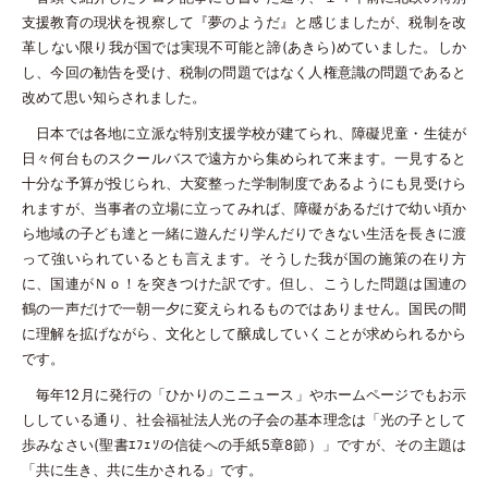
支援教育の現状を視察して『夢のようだ』と感じましたが、税制を改
革しない限り我が国では実現不可能と諦(あきら)めていました。しか
し、今回の勧告を受け、税制の問題ではなく人権意識の問題であると
改めて思い知らされました。
日本では各地に立派な特別支援学校が建てられ、障礙児童・生徒が
日々何台ものスクールバスで遠方から集められて来ます。一見すると
十分な予算が投じられ、大変整った学制制度であるようにも見受けら
れますが、当事者の立場に立ってみれば、障礙があるだけで幼い頃か
ら地域の子ども達と一緒に遊んだり学んだりできない生活を長きに渡
って強いられているとも言えます。そうした我が国の施策の在り方
に、国連がＮｏ！を突きつけた訳です。但し、こうした問題は国連の
鶴の一声だけで一朝一夕に変えられるものではありません。国民の間
に理解を拡げながら、文化として醸成していくことが求められるから
です。
毎年12月に発行の「ひかりのこニュース」やホームページでもお示
ししている通り、社会福祉法人光の子会の基本理念は「光の子として
歩みなさい(聖書ｴﾌｪｿの信徒への手紙5章8節）」ですが、その主題は
「共に生き、共に生かされる」です。