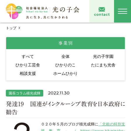
contact
トップ
事業別
すべて
全体
光の子学園
ひかり工芸舎
ひかりのこ
たにまち光舎
相談支援
ホームひかり
2022.11.30
園長コラム積光成輝
発達19 国連がインクルーシブ教育を日本政府に
勧告
０２０年５月のブログ積光成輝に
「北欧の特別支
援教育」（https://www.hikarinoko-