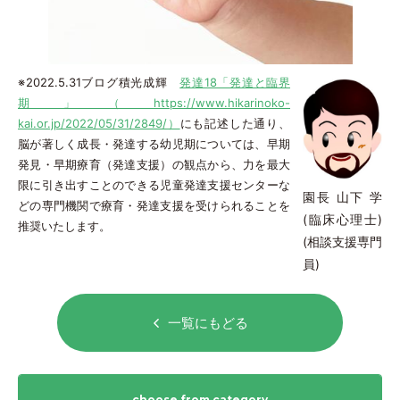
※2022.5.31ブログ積光成輝
発達18「発達と臨界
期」（https://www.hikarinoko-
kai.or.jp/2022/05/31/2849/）
にも記述した通り、
脳が著しく成長・発達する幼児期については、早期
発見・早期療育（発達支援）の観点から、力を最大
限に引き出すことのできる児童発達支援センターな
園長 山下 学
どの専門機関で療育・発達支援を受けられることを
(臨床心理士)
推奨いたします。
(相談支援専門
員)
一覧にもどる