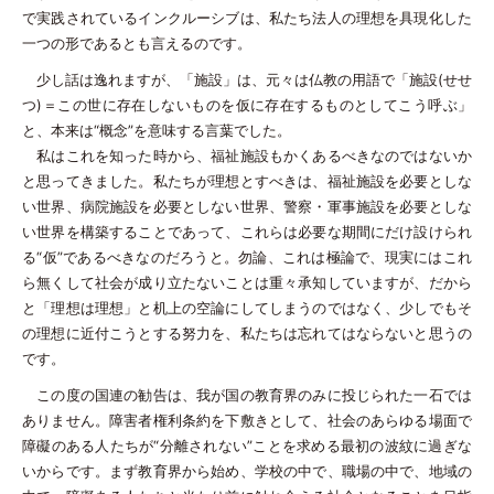
で実践されているインクルーシブは、私たち法人の理想を具現化した
一つの形であるとも言えるのです。
少し話は逸れますが、「施設」は、元々は仏教の用語で「施設(せせ
つ)＝この世に存在しないものを仮に存在するものとしてこう呼ぶ」
と、本来は“概念”を意味する言葉でした。
私はこれを知った時から、福祉施設もかくあるべきなのではないか
と思ってきました。私たちが理想とすべきは、福祉施設を必要としな
い世界、病院施設を必要としない世界、警察・軍事施設を必要としな
い世界を構築することであって、これらは必要な期間にだけ設けられ
る“仮”であるべきなのだろうと。勿論、これは極論で、現実にはこれ
ら無くして社会が成り立たないことは重々承知していますが、だから
と「理想は理想」と机上の空論にしてしまうのではなく、少しでもそ
の理想に近付こうとする努力を、私たちは忘れてはならないと思うの
です。
この度の国連の勧告は、我が国の教育界のみに投じられた一石では
ありません。障害者権利条約を下敷きとして、社会のあらゆる場面で
障礙のある人たちが“分離されない”ことを求める最初の波紋に過ぎな
いからです。まず教育界から始め、学校の中で、職場の中で、地域の