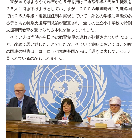
我が国ではようやく昨年から５年を掛けて通常学級の児童生徒数を
３５人に引き下げようとしていますが、２００８年当時既に先進各国
では２５人学級・複数担任制を実現していて、殆どの学級に障礙のあ
る子どもと特別支援専門教諭が配置され、全ての公立小中学校で特別
支援専門教育を受けられる体制が整っていました。
そういえば当時から日本の教育制度の遅れが指摘されていたなぁ…
と、改めて思い返したことでしたが、そういう意味においてはこの度
の国連の勧告は、ヨーロッパ先進各国からは『遅きに失している』と
見られているのかもしれません。