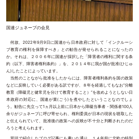
国連ジュネーブの会見
何故、2022年9月9日に国連から日本政府に対して「インクルーシ
ブ教育の権利を保障すべき」との勧告が発せられることになったの
か。それは、２００６年に国連が採択した「障害者の権利に関する条
約（以下、障害者権利条約）」を、２０１４年に我が国が批准(ひじゅ
ん)したことによっています。
当然のことながら批准をしたからには、障害者権利条約を国の政策
などに反映していく必要がある訳ですが、８年を経過してもなお“分離
教育（障礙児と健常児を分けて教育すること）”を改めようとしない日
本政府の対応に、国連が業(ごう)を煮やしたということなのでしょ
う。勧告に先立って1ヵ月以上前に日本から障礙当事者・関係者100人
余りがジュネーブに呼び寄せられ、権利委員が日本の現状を聴取した
と伝えられていて、批准後の政策への反映が不十分と判断されたのだ
ろうと考えられます。
冒頭で紹介したブログ記事にも書いた通り、１４年前に北欧の特別