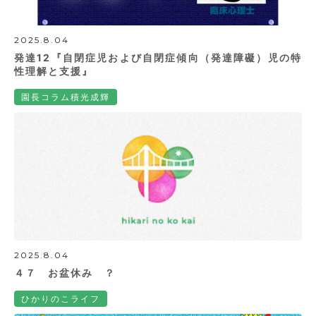
2025.8.04
発達12『自閉症児および自閉症傾向（発達障礙）児の特
性理解と支援』
園長コラム積光成輝
2025.8.04
４７ お盆休み ？
ひかりのこライフ