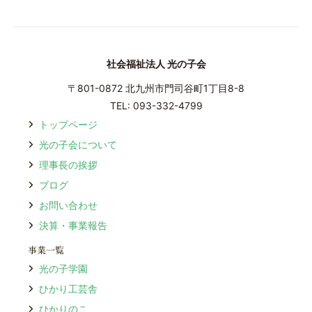
社会福祉法人 光の子会
〒801-0872 北九州市⾨司⾕町1丁⽬8-8
TEL: 093-332-4799
トップページ
光の⼦会について
理事⻑の挨拶
ブログ
お問い合わせ
決算・事業報告
事業⼀覧
光の⼦学園
ひかり⼯芸舎
ひかりのこ