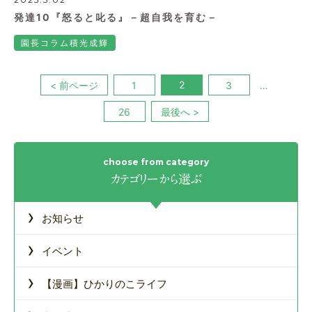
発達10『怒ると叱る』－超自我を育む－
園長コラム積光成輝
2
< 前ページ
1
3
…
26
最後へ >
カテゴリーから選ぶ
›
お知らせ
›
イベント
›
【漫画】ひかりのこライフ