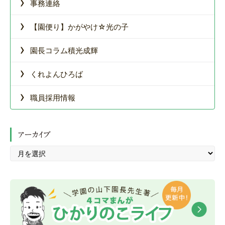
›
事務連絡
›
【園便り】かがやけ☆光の子
›
園長コラム積光成輝
›
くれよんひろば
›
職員採用情報
アーカイブ