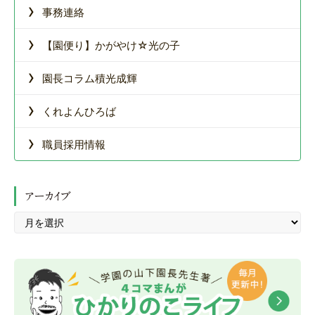
›
事務連絡
›
【園便り】かがやけ☆光の子
›
園長コラム積光成輝
›
くれよんひろば
›
職員採用情報
アーカイブ