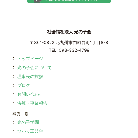
社会福祉法人 光の子会
〒801-0872 北九州市⾨司⾕町1丁⽬8-8
TEL: 093-332-4799
トップページ
光の⼦会について
理事⻑の挨拶
ブログ
お問い合わせ
決算・事業報告
事業⼀覧
光の⼦学園
ひかり⼯芸舎